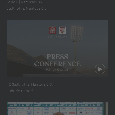
Serie B | Matchday 36 | FC
Südtirol vs. Mantova 0-3
FC Südtirol vs. Mantova 0-3:
Fabrizio Castori