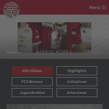
Menü
Keep it simple - FC Südtirol Home Shirt 2025/26
Initiativen
Alle Videos
Highlights
FCS Women
Initiativen
Jugendsektor
Interviews