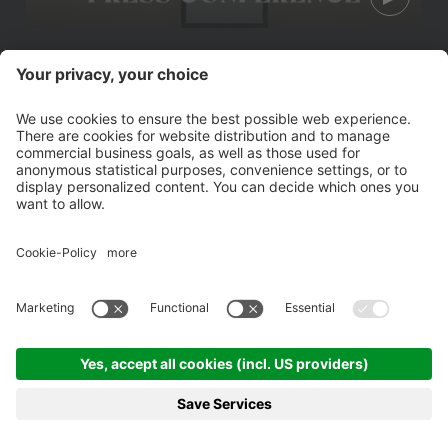
Press Conference: Fabrizio
Castori (13.03.2026)
FCS Women U19 ǀ FC Südtirol -
Real Vicenza 2-0 (Viertelfinale)