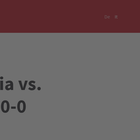
De
It
ia vs.
(0-0