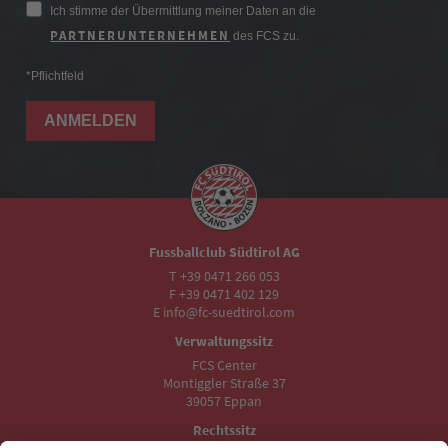
Ich stimme der Übermittlung meiner Daten an die
PARTNERUNTERNEHMEN
des FCS zu.
*Pflichtfeld
ANMELDEN
Fussballclub Südtirol AG
T +39 0471 266 053
F +39 0471 402 129
E info@fc-suedtirol.com
Verwaltungssitz
FCS Center
Montiggler Straße 37
39057 Eppan
Rechtssitz