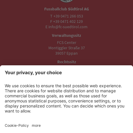
Fussballclub Südtirol AG
T +39 0471 266 053
F +39 0471 402 129
E info@fc-suedtirol.com
Verwaltungssitz
FCS Center
Montiggler Straße 37
39057 Eppan
Rechtssitz
Drusus-Stadion
Triester Straße 19
39100 Bozen
Unsere Partner