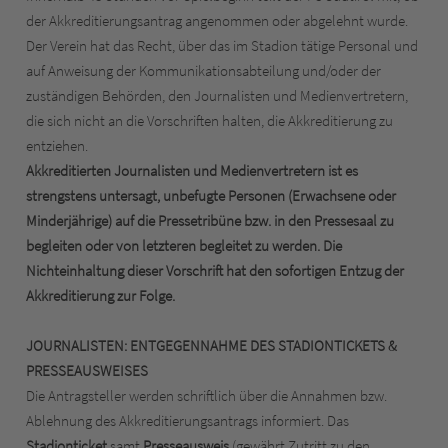
der Akkreditierungsantrag angenommen oder abgelehnt wurde.
Der Verein hat das Recht, über das im Stadion tätige Personal und
auf Anweisung der Kommunikationsabteilung und/oder der
zuständigen Behörden, den Journalisten und Medienvertretern,
die sich nicht an die Vorschriften halten, die Akkreditierung zu
entziehen.
Akkreditierten Journalisten und Medienvertretern ist es
strengstens untersagt, unbefugte Personen (Erwachsene oder
Minderjährige) auf die Pressetribüne bzw. in den Pressesaal zu
begleiten oder von letzteren begleitet zu werden. Die
Nichteinhaltung dieser Vorschrift hat den sofortigen Entzug der
Akkreditierung zur Folge.
JOURNALISTEN: ENTGEGENNAHME DES STADIONTICKETS &
PRESSEAUSWEISES
Die Antragsteller werden schriftlich über die Annahmen bzw.
Ablehnung des Akkreditierungsantrags informiert. Das
Stadionticket
samt
Presseausweis
(gewährt Zutritt zu den