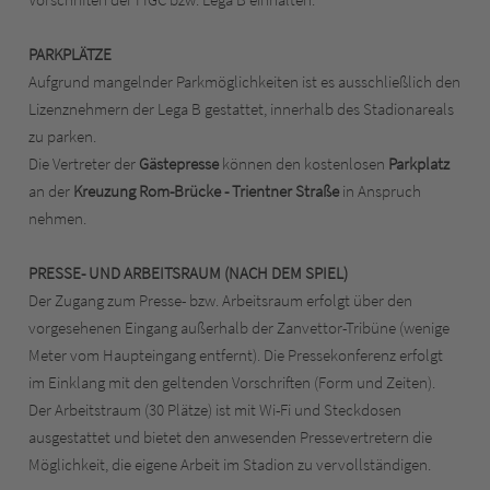
PARKPLÄTZE
Aufgrund mangelnder Parkmöglichkeiten ist es ausschließlich den
Lizenznehmern der Lega B gestattet, innerhalb des Stadionareals
zu parken.
Die Vertreter der
Gästepresse
können den kostenlosen
Parkplatz
an der
Kreuzung Rom-Brücke - Trientner Straße
in Anspruch
nehmen.
PRESSE- UND ARBEITSRAUM (NACH DEM SPIEL)
Der Zugang zum Presse- bzw. Arbeitsraum erfolgt über den
vorgesehenen Eingang außerhalb der Zanvettor-Tribüne (wenige
Meter vom Haupteingang entfernt). Die Pressekonferenz erfolgt
im Einklang mit den geltenden Vorschriften (Form und Zeiten).
Der Arbeitstraum (30 Plätze) ist mit Wi-Fi und Steckdosen
ausgestattet und bietet den anwesenden Pressevertretern die
Möglichkeit, die eigene Arbeit im Stadion zu vervollständigen.