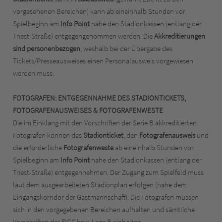
vorgesehenen Bereichen) kann ab eineinhalb Stunden vor
Spielbeginn am
Info Point
nahe den Stadionkassen (entlang der
Triest-Straße) entgegengenommen werden. Die
Akkreditierungen
sind personenbezogen
, weshalb bei der Übergabe des
Tickets/Presseausweises einen Personalausweis vorgewiesen
werden muss.
FOTOGRAFEN: ENTGEGENNAHME DES STADIONTICKETS,
FOTOGRAFENAUSWEISES & FOTOGRAFENWESTE
Die im Einklang mit den Vorschriften der Serie B akkreditierten
Fotografen können das
Stadionticket
, den
Fotografenausweis
und
die erforderliche
Fotografenweste
ab eineinhalb Stunden vor
Spielbeginn am
Info Point
nahe den Stadionkassen (entlang der
Triest-Straße) entgegennehmen. Der Zugang zum Spielfeld muss
laut dem ausgearbeiteten Stadionplan erfolgen (nahe dem
Eingangskorridor der Gastmannschaft). Die Fotografen müssen
sich in den vorgegebenen Bereichen aufhalten und sämtliche
Vorschriften der FIGC bzw. Lega B einhalten.