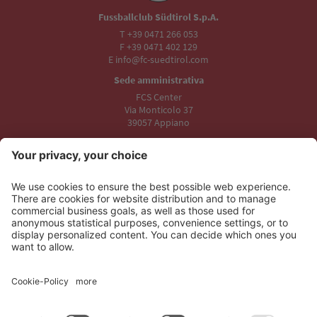
Fussballclub Südtirol S.p.A.
T +39 0471 266 053
F +39 0471 402 129
E info@fc-suedtirol.com
Sede amministrativa
FCS Center
Via Monticolo 37
39057 Appiano
Sede legale
Stadio Druso
Viale Trieste 19
39100 Bolzano
I nostri partner