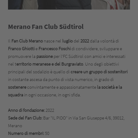
Merano Fan Club Südtirol
Il
Fan Club Merano
nasce nel
luglio
del
2022
dalla volontà di
Franco Ghiotti
e
Francesco Foschi
di condividere, sviluppare e
promuovere la
passione
per l'FC Südtirol con amici e interessati
nel t
erritorio meranese e del Burgraviato
. Uno degli obiettivi
principali del sodalizio è quello di
creare un gruppo di sostenitori
in costante ascesa da punto di vista numerico, in grado di
sostenere
convintamente e appassionatamente
la società e la
squadra
in ogni occasione, in ogni sfida.
Anno di fondazione:
2022
Sede del Fan Club:
Bar "IL PIDO" in Via San Giuseppe 4/6, 39012,
Merano
Numero di membri:
50