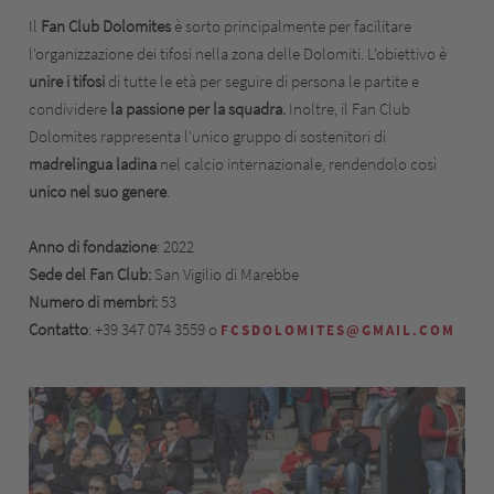
Il
Fan Club Dolomites
è sorto principalmente per facilitare
l'organizzazione dei tifosi nella zona delle Dolomiti. L'obiettivo è
unire i tifosi
di tutte le età per seguire di persona le partite e
condividere
la passione per la squadra.
Inoltre, il Fan Club
Dolomites rappresenta l'unico gruppo di sostenitori di
madrelingua ladina
nel calcio internazionale, rendendolo così
uni
co nel suo genere
.
Anno di fondazione
: 2022
Sede del Fan Club:
San Vigilio di Marebbe
Numero di membri:
53
Contatto
: +39 347 074 3559 o
FCSDOLOMITES@GMAIL.COM