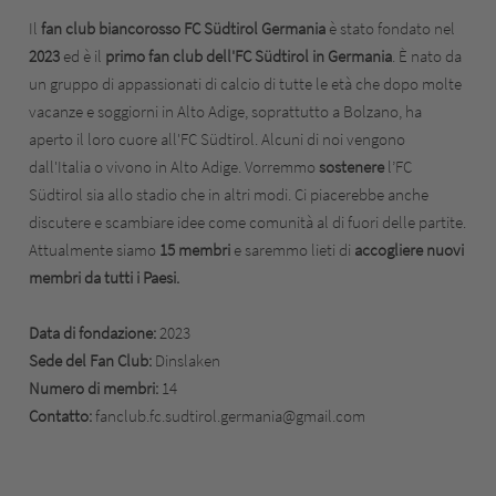
Il
fan club biancorosso FC Südtirol Germania
è stato fondato nel
2023
ed è il
primo fan club dell'FC Südtirol in Germania
. È nato da
un gruppo di appassionati di calcio di tutte le età che dopo molte
vacanze e soggiorni in Alto Adige, soprattutto a Bolzano, ha
aperto il loro cuore all'FC Südtirol. Alcuni di noi vengono
dall'Italia o vivono in Alto Adige. Vorremmo
sostenere
l’FC
Südtirol sia allo stadio che in altri modi. Ci piacerebbe anche
discutere e scambiare idee come comunità al di fuori delle partite.
Attualmente siamo
15 membri
e saremmo lieti di
accogliere nuovi
membri da tutti i Paesi.
Data di fondazione:
2023
Sede del Fan Club:
Dinslaken
Numero di membri:
14
Contatto:
fanclub.fc.sudtirol.germania@gmail.com