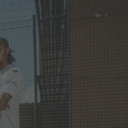
De
It