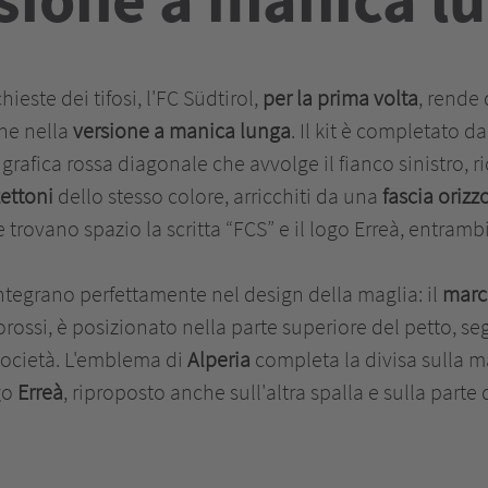
ieste dei tifosi, l'FC Südtirol,
per la prima volta
, rende 
he nella
versione a manica lunga
. Il kit è completato d
 grafica rossa diagonale che avvolge il fianco sinistro, 
zettoni
dello stesso colore, arricchiti da una
fascia orizz
 trovano spazio la scritta “FCS” e il logo Erreà, entramb
integrano perfettamente nel design della maglia: il
marc
rossi, è posizionato nella parte superiore del petto, se
società. L'emblema di
Alperia
completa la divisa sulla m
go
Erreà
, riproposto anche sull'altra spalla e sulla parte 