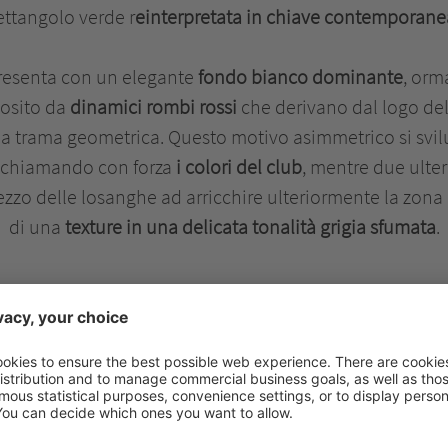
ettangolo verde r
einterpretata in chiave contemporane
resenta con un elegante
fondo bianco dominante
, orm
iosito da
dinamici rombi rossi
che derivano dal logo del
na trama geometrica. Questo motivo asimmetrico si svilu
richiamando con forza
i colori del club
, mentre due ulte
zzo delle losanghe ad arricchire ulteriormente la zona 
di una
texture in una delicata tonalità grigia sfumata
.