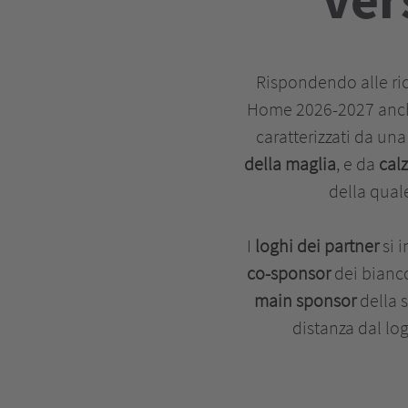
Rispondendo alle rich
Home 2026-2027 anc
caratterizzati da una
della maglia
, e da
cal
della quale
I
loghi dei partner
si 
co-sponsor
dei bianco
main sponsor
della 
distanza dal lo