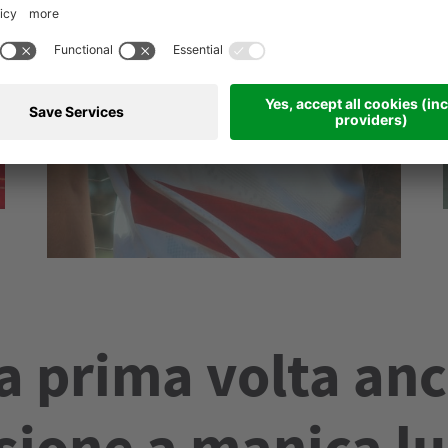
la prima volta anc
sione a manica l