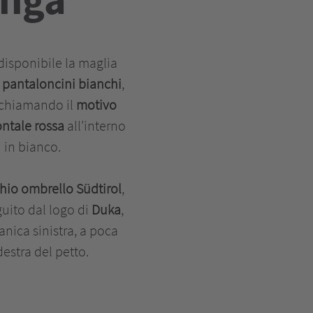
disponibile la maglia
a
pantaloncini bianchi
,
richiamando il
motivo
ontale rossa
all'interno
i in bianco.
hio ombrello Südtirol
,
guito dal logo di
Duka
,
anica sinistra, a poca
destra del petto.