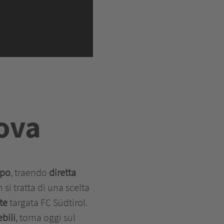
nova
mpo
, traendo
diretta
n si tratta di una scelta
nte
targata FC Südtirol.
bili
, torna oggi sul