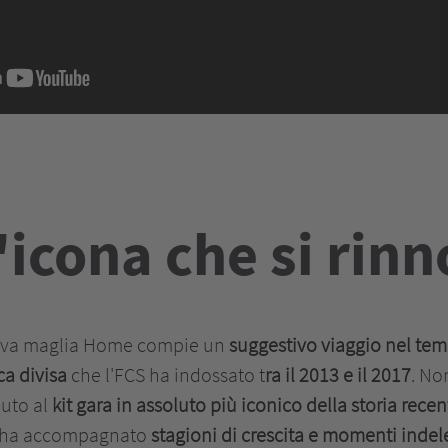
icona che si rin
uova maglia Home compie un
suggestivo viaggio nel te
ca divisa
che l'FCS ha indossato t
ra il 2013 e il 2017
. No
buto al
kit gara in assoluto più iconico della storia rece
e ha accompagnato
stagioni di crescita e momenti indele