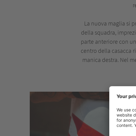
r
La nuova maglia si p
della squadra, imprez
parte anteriore con u
centro della casacca 
manica destra. Nel me