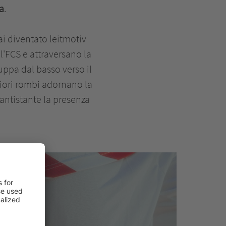
a
.
ai diventato leitmotiv
l'FCS e attraversano la
ppa dal basso verso il
riori rombi adornano la
antistante la presenza