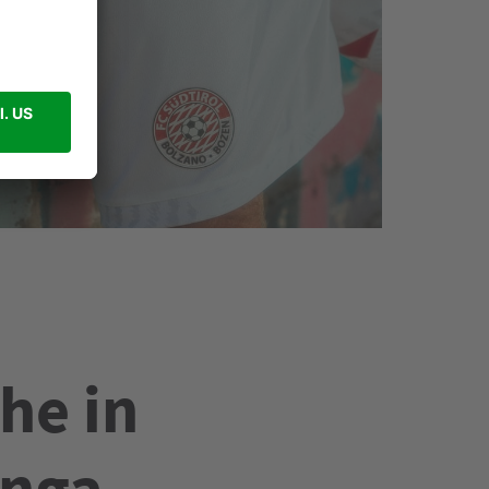
he in
unga