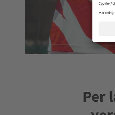
Per 
ver