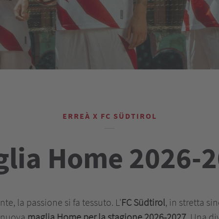
ERREÀ X FC SÜDTIROL
lia Home 2026-
nte, la passione si fa tessuto. L'
FC Südtirol
, in stretta s
a nuova
maglia Home per la stagione 2026-2027
. Una di