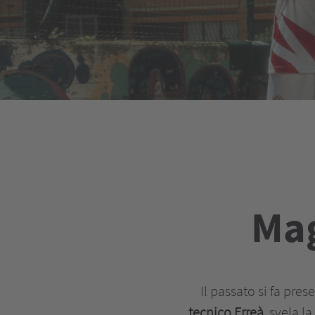
Mag
Il passato si fa prese
tecnico Erreà
, svela l