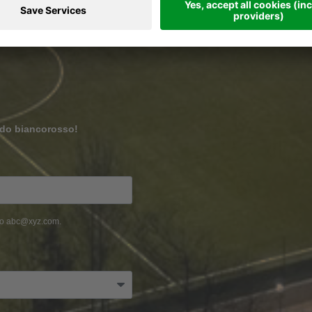
ndo biancorosso!
mpio abc@xyz.com.