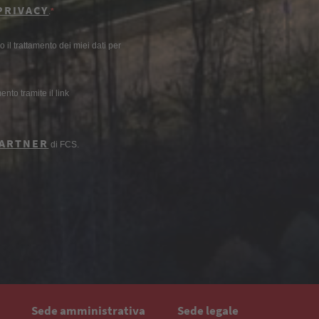
PRIVACY
.
il trattamento dei miei dati per
nto tramite il link
ARTNER
di FCS.
Sede amministrativa
Sede legale