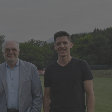
De
It