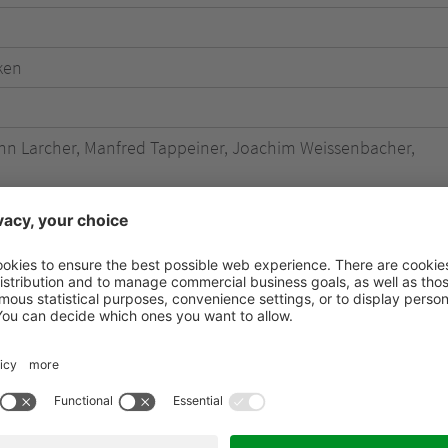
ken
nn Larcher, Manfred Tappeiner, Joachim Weissenbacher,
 Johann Pichler, Hannes Pircher
lter Baumgartner, Thomas Rottensteiner