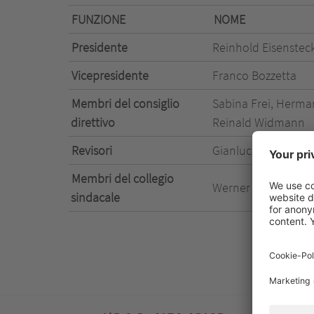
FUNZIONE
NOME
Presidente
Reinhold Eisenstec
Vicepresidente
Franco Bozzetta
Membri del consiglio
Sabina Frei, Herma
direttivo
Reinald Widmann
Revisori
Gianluca Leonardi,
Membri del collegio
Werner Gamper, Wa
sindacale