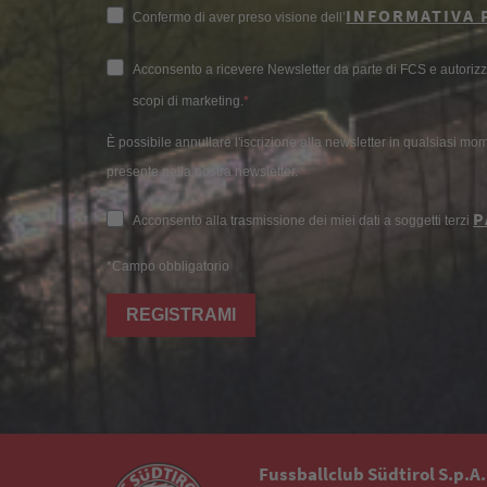
INFORMATIVA 
Confermo di aver preso visione dell’
Acconsento a ricevere Newsletter da parte di FCS e autorizzo 
scopi di marketing.
È possibile annullare l'iscrizione alla newsletter in qualsiasi mome
presente nella nostra newsletter.
P
Acconsento alla trasmissione dei miei dati a soggetti terzi
*Campo obbligatorio
REGISTRAMI
Fussballclub Südtirol S.p.A.