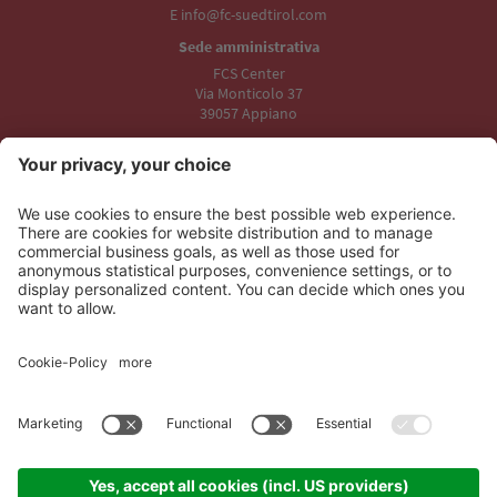
E info@fc-suedtirol.com
Sede amministrativa
FCS Center
Via Monticolo 37
39057 Appiano
Sede legale
Stadio Druso
Viale Trieste 19
39100 Bolzano
I nostri partner
Credits
Sitemap
Informativa privacy
Cookies
Whistleblowing