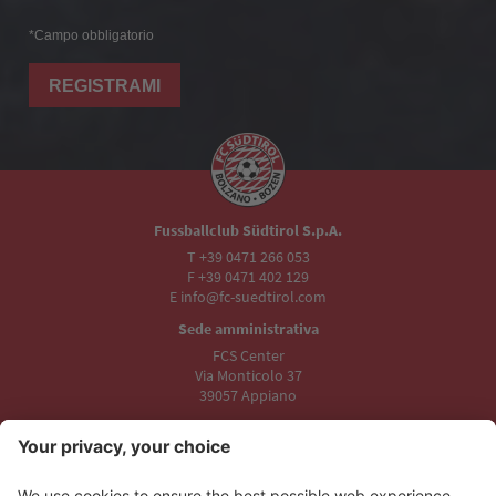
*Campo obbligatorio
REGISTRAMI
Fussballclub Südtirol S.p.A.
T +39 0471 266 053
F +39 0471 402 129
E info@fc-suedtirol.com
Sede amministrativa
FCS Center
Via Monticolo 37
39057 Appiano
Sede legale
Stadio Druso
Viale Trieste 19
39100 Bolzano