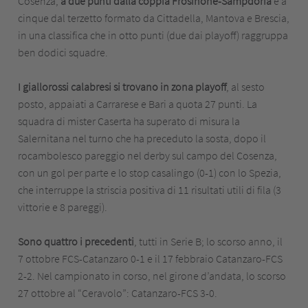
Cosenza,
a due punti dalla coppia Frosinone-Sampdoria
e a
cinque dal terzetto formato da Cittadella, Mantova e Brescia,
in una classifica che in otto punti (due dai playoff) raggruppa
ben dodici squadre.
I giallorossi calabresi si trovano in zona playoff
, al sesto
posto, appaiati a Carrarese e Bari a quota 27 punti. La
squadra di mister Caserta ha superato di misura la
Salernitana nel turno che ha preceduto la sosta, dopo il
rocambolesco pareggio nel derby sul campo del Cosenza,
con un gol per parte e lo stop casalingo (0-1) con lo Spezia,
che interruppe la striscia positiva di 11 risultati utili di fila (3
vittorie e 8 pareggi).
Sono quattro i precedenti
, tutti in Serie B; lo scorso anno, il
7 ottobre FCS-Catanzaro 0-1 e il 17 febbraio Catanzaro-FCS
2-2. Nel campionato in corso, nel girone d’andata, lo scorso
27 ottobre al “Ceravolo”: Catanzaro-FCS 3-0.