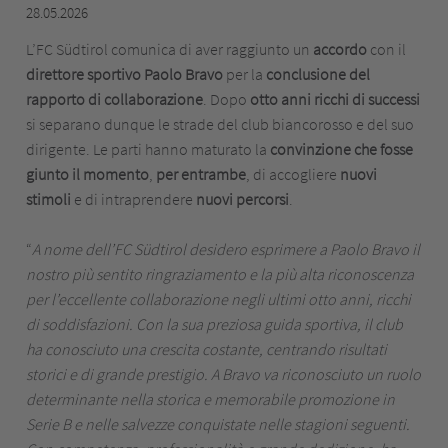
28.05.2026
L’FC Südtirol comunica di aver raggiunto un
accordo
con il
direttore sportivo Paolo Bravo
per la
conclusione del
rapporto di collaborazione
. Dopo
otto anni ricchi di successi
si separano dunque le strade del club biancorosso e del suo
dirigente. Le parti hanno maturato la
convinzione
che fosse
giunto il momento
,
per entrambe
, di accogliere
nuovi
stimoli
e di intraprendere
nuovi percorsi
.
“
A nome dell’FC Südtirol desidero esprimere a Paolo Bravo il
nostro più sentito ringraziamento e la più alta riconoscenza
per l’eccellente collaborazione negli ultimi otto anni, ricchi
di soddisfazioni. Con la sua preziosa guida sportiva, il club
ha conosciuto una crescita costante, centrando risultati
storici e di grande prestigio. A Bravo va riconosciuto un ruolo
determinante nella storica e memorabile promozione in
Serie B e nelle salvezze conquistate nelle stagioni seguenti.