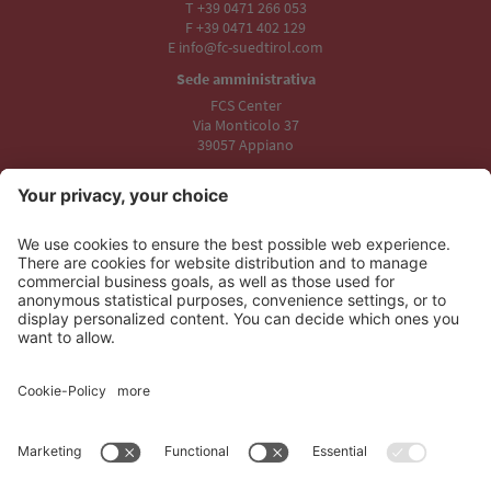
T +39 0471 266 053
F +39 0471 402 129
E info@fc-suedtirol.com
Sede amministrativa
FCS Center
Via Monticolo 37
39057 Appiano
Sede legale
Stadio Druso
Viale Trieste 19
39100 Bolzano
I nostri partner