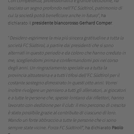
Con competenza, professionalità e grande dedizione, ha
lasciato un segno profondo nell’FC Südtirol, patrimonio di
cui la società potrà beneficiare anche in futuro
”, ha
dichiarato il
presidente biancorosso Gerhard Comper
.
“
Desidero esprimere la mia più sincera gratitudine a tutta la
società FC Südtirol, a partire dai presidenti che si sono
alternati in questo periodo e da coloro che hanno creduto in
me, scegliendomi prima e confermandomi poi nel corso
degli anni. Un ringraziamento speciale va a tutta la
provincia altoatesina e a tutti i tifosi dell’FC Südtirol per il
costante sostegno dimostrato in questi otto anni. Vorrei
inoltre rivolgere un pensiero a tutti gli allenatori, ai giocatori
e a tutte le persone che, spesso lontano dai riflettori, hanno
lavorato con dedizione per il club: il mio percorso di crescita
è stato possibile grazie al contributo di ciascuno di loro.
Mando un forte abbraccio a tutte le persone che ci sono
sempre state vicine. Forza FC Südtirol!
”, ha dichiarato
Paolo