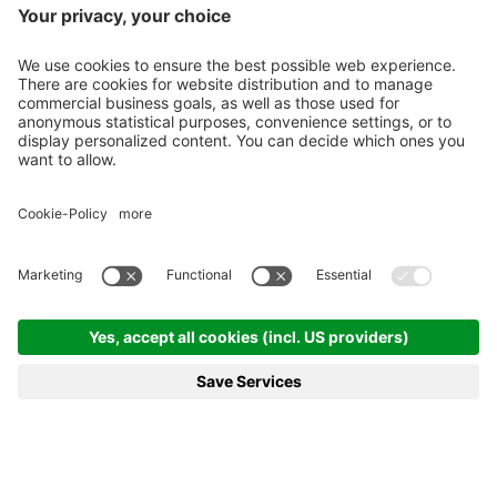
A Trento l'ultimo impegno della
preparazione estiva
Nel triangolare andato in scena allo Stadio Briamasco la
squadra di mister Davide Possanzini supera 1-0 il
Campodarsego grazie alla rete di Merkaj. A decidere la
seconda sfida, contro il Trento, sono stati i calci di rigore
con i padroni di casa che hanno avuto la meglio (5-4 d.c.r.);
gialloblù che hanno vinto anche l'ultima sfida contro la
formazione veneta
Leggi di più
Highlights