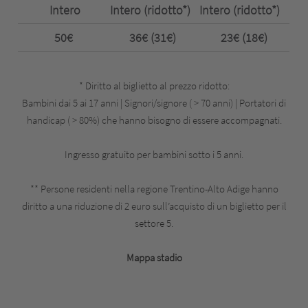
Intero
Intero (ridotto*)
Intero (ridotto*)
50€
36€ (31€)
23€ (18€)
* Diritto al biglietto al prezzo ridotto:
Bambini dai 5 ai 17 anni | Signori/signore ( > 70 anni) | Portatori di
handicap ( > 80%) che hanno bisogno di essere accompagnati.
Ingresso gratuito per bambini sotto i 5 anni.
** Persone residenti nella regione Trentino-Alto Adige hanno
diritto a una riduzione di 2 euro sull’acquisto di un biglietto per il
settore 5.
Mappa stadio